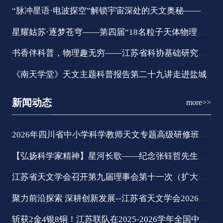
“脉冲星语·电波探空”解锁宇宙深处的天文奥秘——江苏省科协基础研究领域学会联合体联合科普在行动
星耀姑苏·逐梦苍穹——第四届“18名粒子天体物理学家进校园”系列科普活动在苏州开幕
书香伴科普，物理趣无穷——江苏省科协基础研究领域学会联合体联合科普在行动
《南天学堂》天文主题科普报告第二十九讲走进盐城
新闻动态
more>>
2026年四川省中小学科学教师天文专题高级研修班圆满结业
【弘扬科学家精神】星河长歌——纪念张钰哲先生逝世40周年
江苏省天文学会召开第九届理事会第十一次（扩大）会议
聚力前沿探索 深耕创新发展--江苏省天文学会2026年学术年会在南京成功举办
斩获2金4银8铜！江苏联队在2025-2026学年全国中学生天文知识竞赛决赛中再创佳绩！