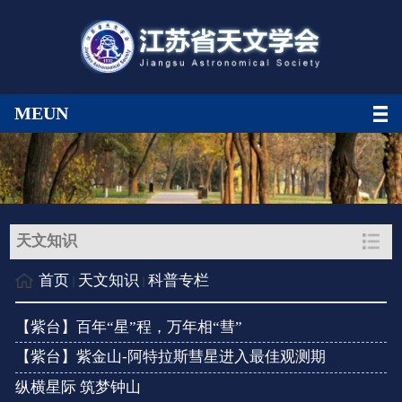
MEUN
天文知识
首页
天文知识
科普专栏
【紫台】百年“星”程，万年相“彗”
【紫台】紫金山-阿特拉斯彗星进入最佳观测期
纵横星际 筑梦钟山