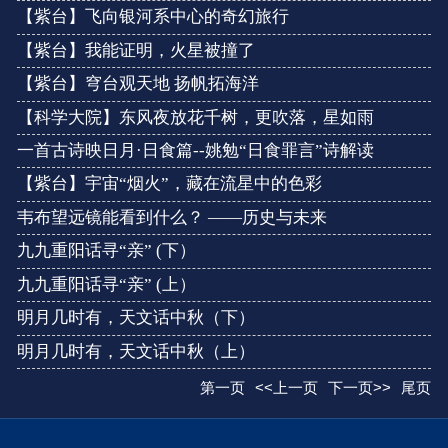
【紫台】飞向银河系中心的奇幻旅行
【紫台】我能证明，火星被撞了
【紫台】穹台观天地 扬帆拓海洋
【科学大院】东风夜放花千树，更吹落，星如雨
一首古诗映日月·日食篇--姚勉“日食罪言”诗解读
【紫台】宇宙“烟火”，藏在流星中的色彩
韦布望远镜能看到什么？ ——历史与未来
九九重阳话寻“亲” (下）
九九重阳话寻“亲” (上）
明月几时有，天文话中秋（下）
明月几时有，天文话中秋（上）
第一页
<<上一页
下一页>>
尾页