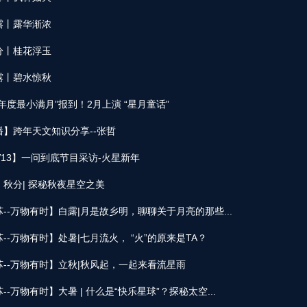
露丨露华渐浓
分丨桂花浮玉
露丨碧水惊秋
年度最小满月”报到！2月上演 “星月童话”
】跨年天文知识分享--张哲
V13】一问到底节目采访-火星新年
秋分| 探秘秋夜星空之美
--万物有时】白露|月是故乡明，聊聊关于月亮的那些...
--万物有时】处暑|七月流火， “火”的原来是TA？
--万物有时】立秋|秋风起，一起来看流星雨
-万物有时】大暑 | 什么是“快乐星球”？探秘太空...