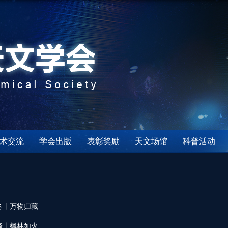
术交流
学会出版
表彰奖励
天文场馆
科普活动
冬丨万物归藏
降丨枫林如火