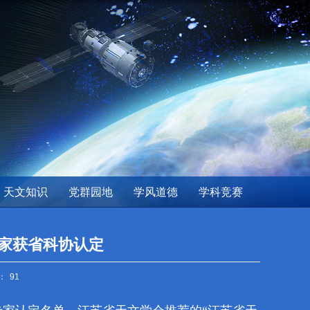
天文知识
党群园地
学风道德
学科竞赛
专家获省科协认定
：
91