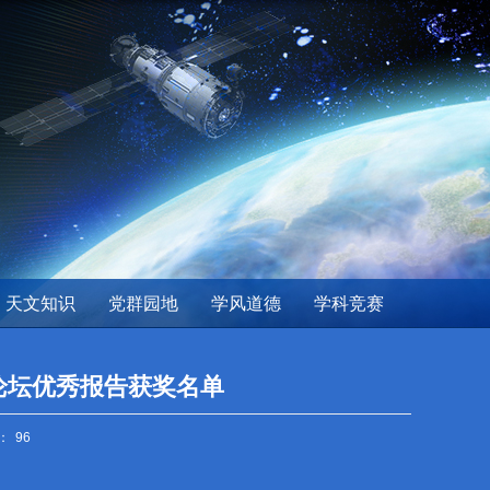
天文知识
党群园地
学风道德
学科竞赛
论坛优秀报告获奖名单
：
96